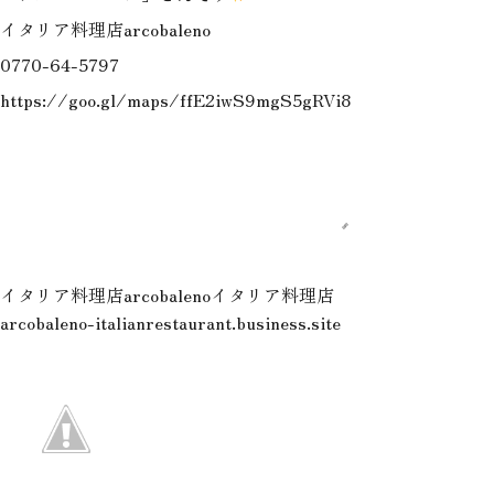
イタリア料理店arcobaleno
0770-64-5797
https://goo.gl/maps/ffE2iwS9mgS5gRVi8
イタリア料理店arcobaleno
イタリア料理店
arcobaleno-italianrestaurant.business.site