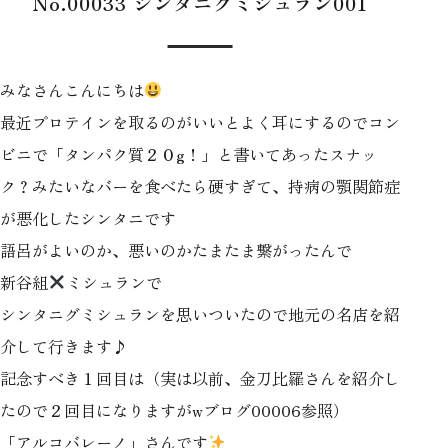
No.00033 シンタニグミシュラン001
みなさんこんにちは
最近プロテインを取るのがいいとよく耳にするのでコン
ビニで「タンパク質２０g！」と書いてあったスナッ
ク？みたいなバーを食べたら硬すぎて、持病の顎関節症
が悪化したシンタニです
語呂がよいのか、悪いのかたまたま繋がったんで
新谷組
ミシュランで
シンタニグミシュランを思いついたので地元の名店を紹
介して行きます♪
記念すべき１回目は（実は以前、金刀比羅さんを紹介し
たので２回目になりますがwブログ00006参照）
「アルコバレーノ」さんです