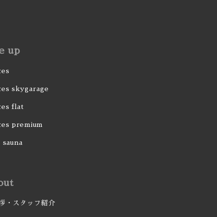
ne up
ces
ces skygarage
es flat
ces premium
 sauna
out
拶・スタッフ紹介