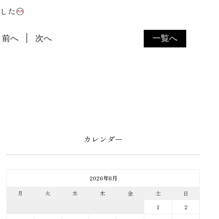
した
前へ
次へ
一覧へ
カレンダー
2026年8月
月
火
水
木
金
土
日
1
2