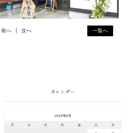
前へ
次へ
一覧へ
カレンダー
2026年8月
月
火
水
木
金
土
日
1
2