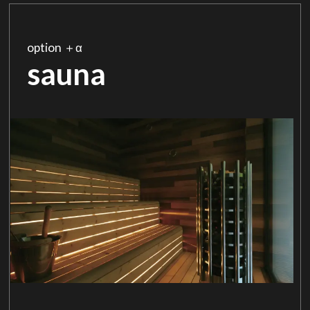
option ＋α
sauna